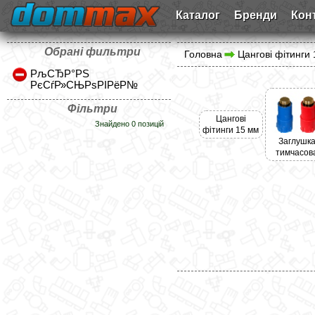
Каталог
Бренди
Кон
Обрані фильтри
Головна
Цангові фітинги
РљСЂР°РЅ
РєСѓР»СЊРѕРІРёР№
Фільтри
Цангові
Знайдено 0 позицій
фітинги 15 мм
Заглушк
тимчасов