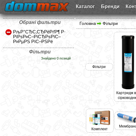
Каталог
Бренди
Кон
Обрані фильтри
Головна
Фільтри
РљР°СЂС‚СЂРёРґР¶ Р·
РїРѕР»С–РїСЂРѕРїС–
Р»РµРЅ РїС–РЅРё
Фільтри
Знайдено 0 позицій
Фільтри
Картридж в
сірководн
Мембран
Комплект