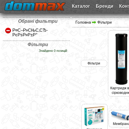
Каталог
Бренди
Кон
Обрані фильтри
Головна
Фільтри
Р¤С–Р»СЊС‚СЂ-
РєРѕР»Р±Р°
Фільтри
Знайдено 0 позицій
Фільтри
Картридж в
сірководн
Мембран