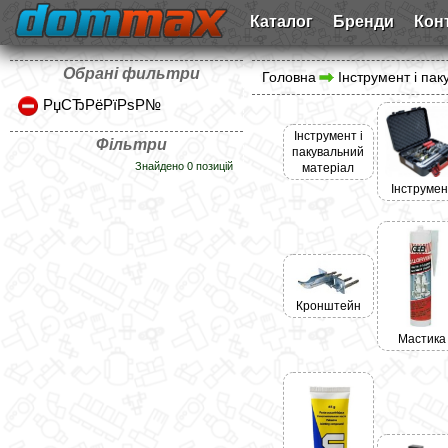
Каталог
Бренди
Кон
Обрані фильтри
Головна
Інструмент і па
РџСЂРёРїРѕР№
Інструмент і
Фільтри
пакувальний
Знайдено 0 позицій
матеріал
Інструмен
Кронштейн
Мастика