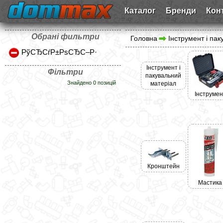
Каталог
Бренди
Кон
Обрані фильтри
Головна
Інструмент і па
РўСЂСѓР±РѕСЂС–Р·
Інструмент і
Фільтри
пакувальний
Знайдено 0 позицій
матеріал
Інструмен
Кронштейн
Мастика