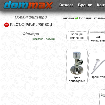
Каталог
Бренди
Кон
Обрані фильтри
Головна
Ізоляція і кріпле
РљСЂС–РїР»РµРЅРЅСЏ
Фільтри
Ізоляція і
Для
кріплення
Знайдено 0 позицій
умивальни
Кронштей
Кран
приладовий