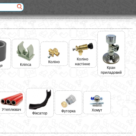
Коліно
Коліно
настінне
Кліпса
це
Кран
приладовий
Утеплювач
Хомут
Футорка
Фіксатор