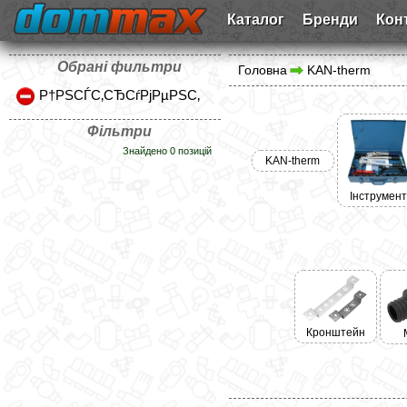
Каталог
Бренди
Кон
Обрані фильтри
Головна
KAN-therm
Р†РЅСЃС‚СЂСѓРјРµРЅС‚
Фільтри
Знайдено 0 позицій
KAN-therm
Інструмент
Кронштейн