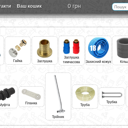
0 грн
такти
Ваш кошик
Заглушка
Гайка
Заглушка
Захисний кожух
Кіль
тимчасова
Трубка
Планка
Муфта
Труба
Трійник