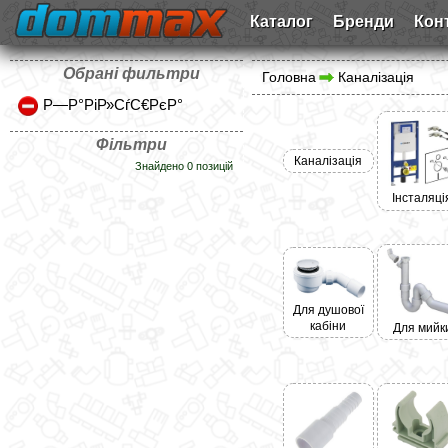
Каталог
Бренди
Кон
Обрані фильтри
Головна
Каналізація
Р—Р°РіР»СѓС€РєР°
Фільтри
Каналізація
Знайдено 0 позицій
Інсталяці
Для душової
кабіни
Для мийк