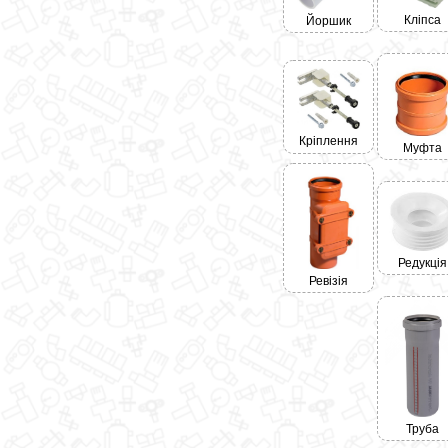
Кліпса
Йоршик
Кріплення
Муфта
Редукція
Ревізія
Труба