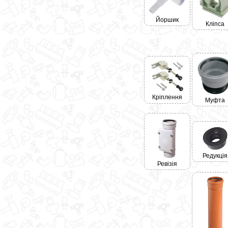
Йоршик
Кліпса
Кріплення
Муфта
Редукція
Ревізія