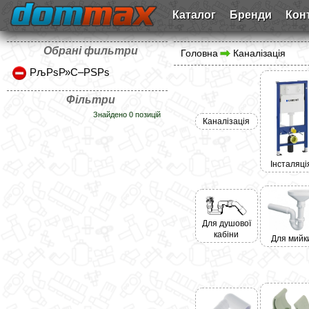
Каталог
Бренди
Кон
Обрані фильтри
Головна
Каналізація
РљРѕР»С–РЅРѕ
Фільтри
Знайдено 0 позицій
Каналізація
Інсталяці
Для душової
кабіни
Для мийк