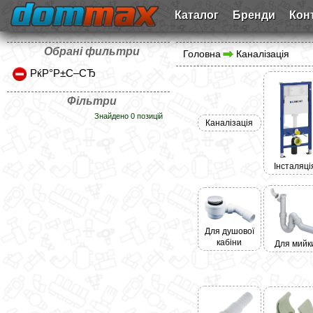
Каталог
Бренди
Кон
Обрані фильтри
Головна
Каналізація
РќР°Р±С–СЂ
Фільтри
Знайдено 0 позицій
Каналізація
Інсталяці
Для душової
кабіни
Для мийк