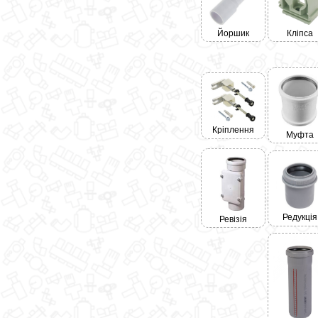
Кліпса
Йоршик
Кріплення
Муфта
Редукція
Ревізія