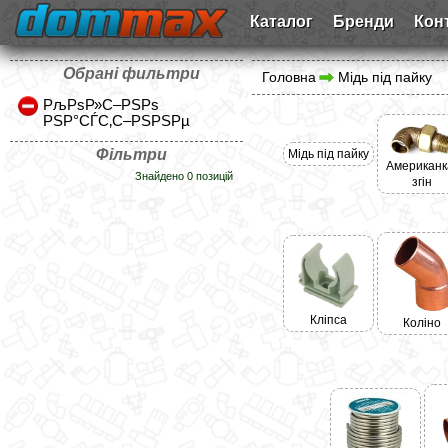
Каталог
Бренди
Кон
Обрані фильтри
Головна
Мідь під пайку
РљРѕР»С–РЅРѕ
РЅР°СЃС‚С–РЅРЅРµ
Фільтри
Мідь під пайку
Американк
Знайдено 0 позицій
згін
Кліпса
Коліно