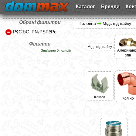
Каталог
Бренди
Кон
Обрані фильтри
Головна
Мідь під пайку
РўСЂС–Р№РЅРёРє
Фільтри
Мідь під пайку
Американк
Знайдено 0 позицій
згін
Кліпса
Коліно