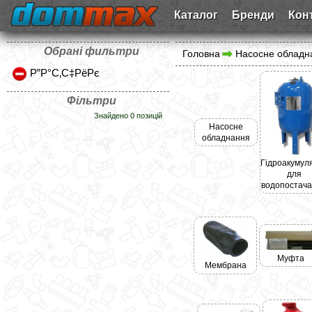
Каталог
Бренди
Кон
Обрані фильтри
Головна
Насосне обладн
Р”Р°С‚С‡РёРє
Фільтри
Знайдено 0 позицій
Насосне
обладнання
Гідроакумул
для
водопостач
Муфта
Мембрана