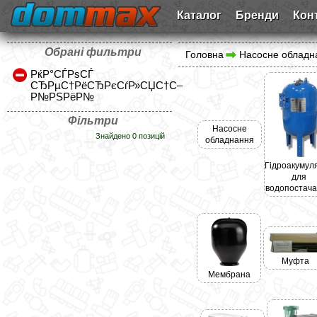
Каталог
Бренди
Кон
Обрані фильтри
Головна
Насосне обладн
РќР°СЃРѕСЃ
СЂРµС†РёСЂРєСѓР»СЏС†С–
Р№РЅРёР№
Фільтри
Насосне
Знайдено 0 позицій
обладнання
Гідроакумул
для
водопостач
Муфта
Мембрана