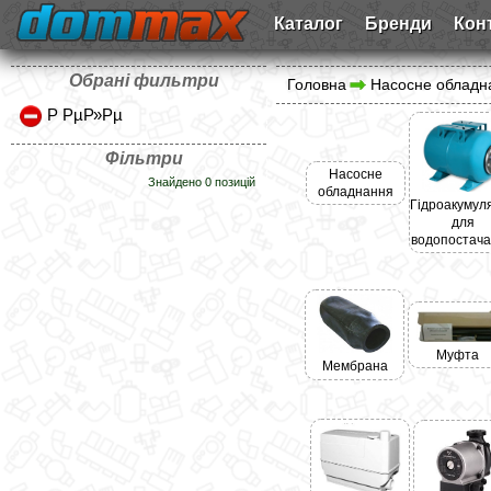
Каталог
Бренди
Кон
Обрані фильтри
Головна
Насосне обладн
Р РµР»Рµ
Фільтри
Насосне
Знайдено 0 позицій
обладнання
Гідроакумул
для
водопостач
Муфта
Мембрана