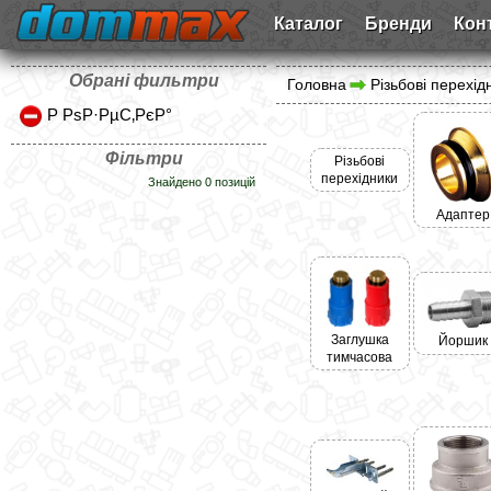
Каталог
Бренди
Кон
Обрані фильтри
Головна
Різьбові перехід
Р РѕР·РµС‚РєР°
Фільтри
Різьбові
перехідники
Знайдено 0 позицій
Адаптер
Заглушка
Йоршик
тимчасова