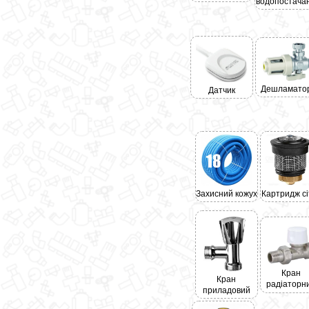
водопостача
Дешламато
Датчик
Захисний кожух
Картридж сі
Кран
Кран
радіаторн
приладовий