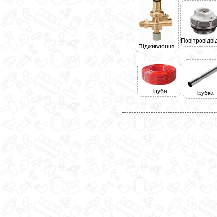
Повітровідві
Підживлення
Труба
Трубка