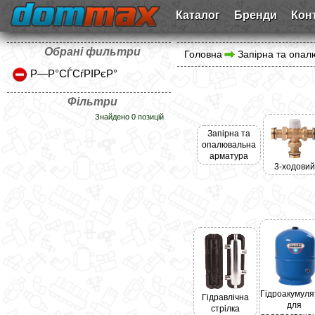
Каталог
Бренди
Кон
Обрані фильтри
Головна
Запірна та опа
Р—Р°СЃСѓРІРєР°
Фільтри
Знайдено 0 позицій
Запірна та
опалювальна
арматура
3-ходовий
Гідроакумуля
Гідравлічна
для
стрілка