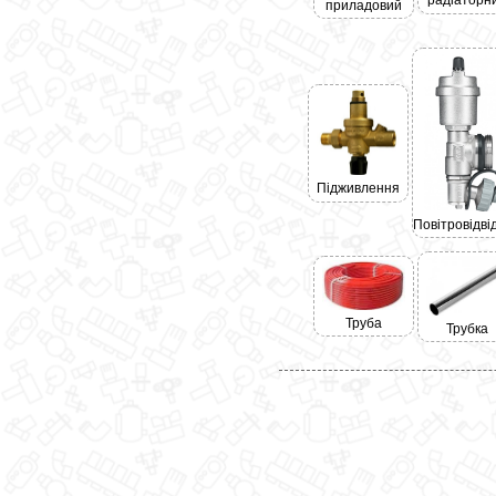
радіаторн
приладовий
Підживлення
Повітровідві
Труба
Трубка