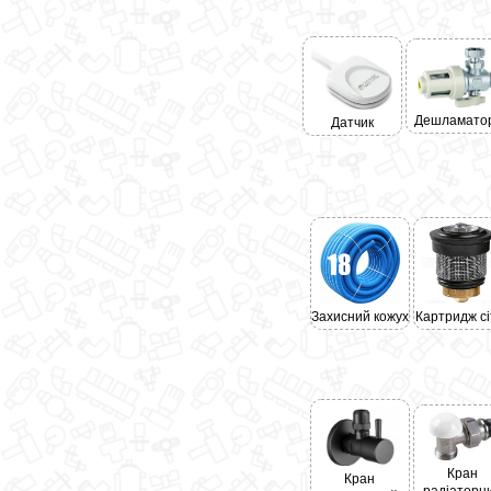
Дешламато
Датчик
Захисний кожух
Картридж сі
Кран
Кран