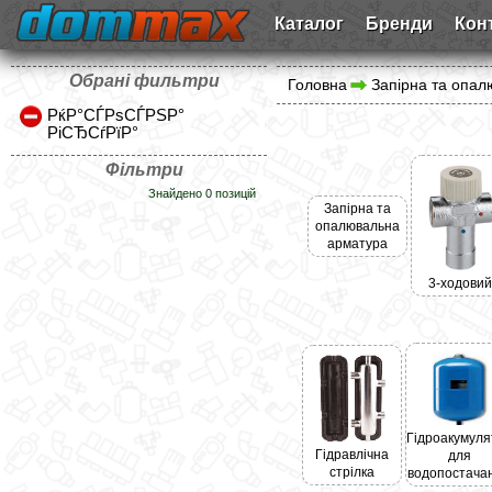
Каталог
Бренди
Кон
Обрані фильтри
Головна
Запірна та опа
РќР°СЃРѕСЃРЅР°
РіСЂСѓРїР°
Фільтри
Знайдено 0 позицій
Запірна та
опалювальна
арматура
3-ходовий
Гідроакумуля
Гідравлічна
для
стрілка
водопостача