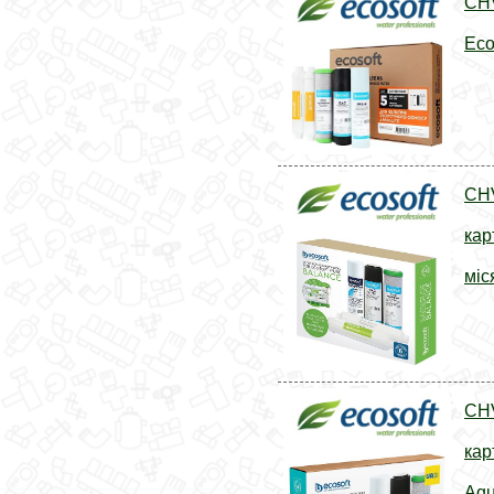
CH
Eco
CH
кар
міс
CH
кар
Aqu