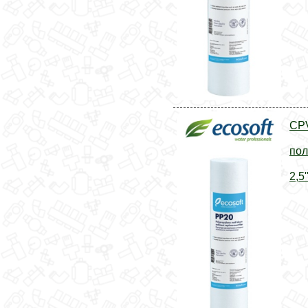
CP
пол
2,5