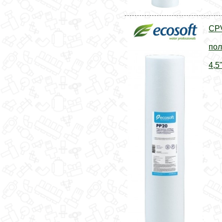
CP
пол
4,5