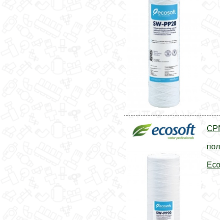
CP
пол
Eco