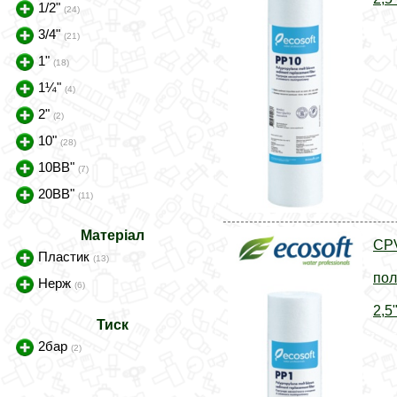
1/2"
(24)
3/4"
(21)
1"
(18)
1¼"
(4)
2"
(2)
10"
(28)
10BB"
(7)
20BB"
(11)
Матеріал
CP
Пластик
(13)
пол
Нерж
(6)
2,5
Тиск
2бар
(2)