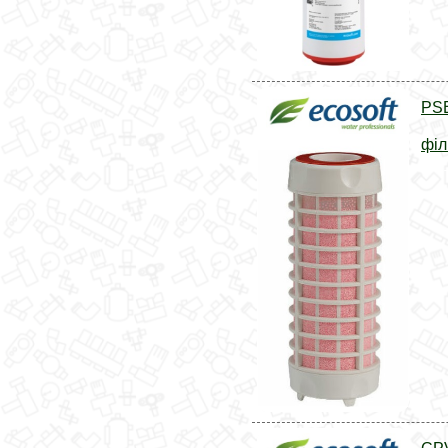
PSE
філ