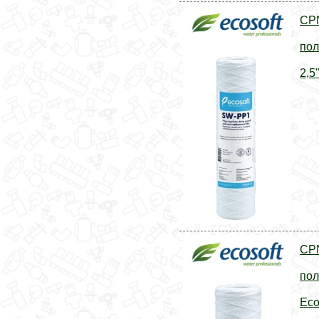
CP
пол
2,5
CP
пол
Eco