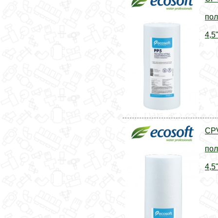
пол
4,5
CP
пол
4,5