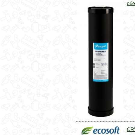
обе
CR