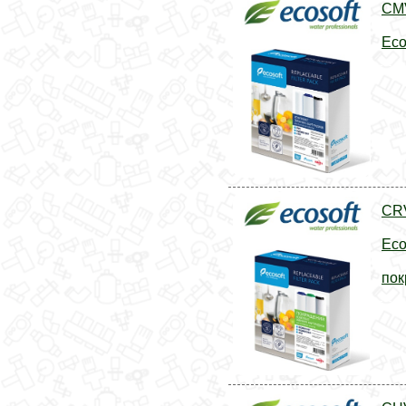
CMV
Eco
CRV
Eco
по