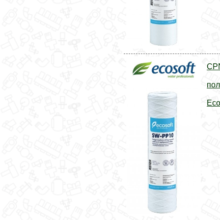
CP
пол
Eco