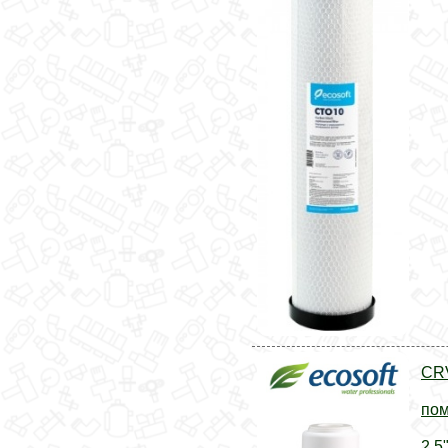
CR
пом
2,5