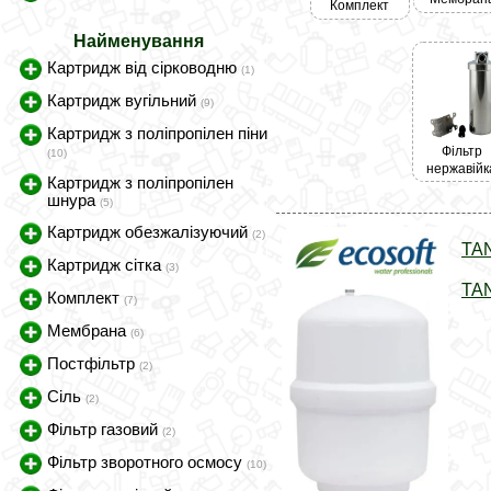
Комплект
Найменування
Картридж від сірководню
(1)
Картридж вугільний
(9)
Картридж з поліпропілен піни
Фільтр
(10)
нержавійк
Картридж з поліпропілен
шнура
(5)
Картридж обезжалізуючий
(2)
TAN
Картридж сітка
(3)
TAN
Комплект
(7)
Мембрана
(6)
Постфільтр
(2)
Сіль
(2)
Фільтр газовий
(2)
Фільтр зворотного осмосу
(10)