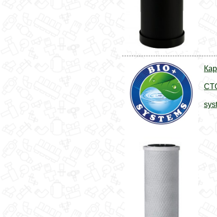
Кар
CTO
sys