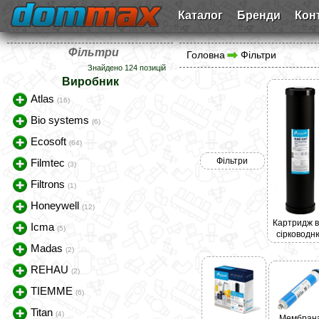
Каталог
Бренди
Кон
Фільтри
Головна
Фільтри
Знайдено 124 позицій
Виробник
Atlas
(16)
Bio systems
(6)
Ecosoft
(64)
Фільтри
Filmtec
(3)
Filtrons
(1)
Honeywell
(12)
Картридж в
Icma
(5)
сірководн
Madas
(2)
REHAU
(2)
TIEMME
(6)
Titan
(4)
Мембран