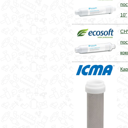
пос
10"
CH
пос
кок
Кар