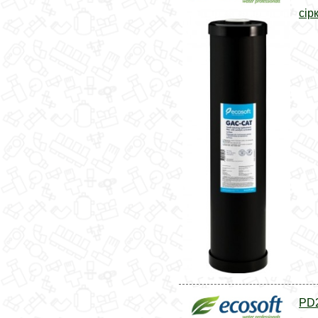
сір
PD