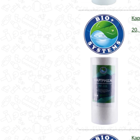
Кар
20,
Кар