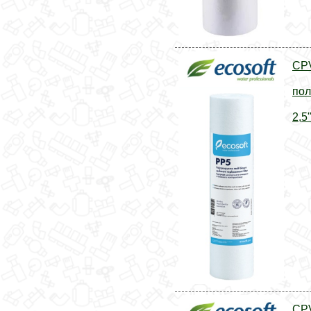
CP
пол
2,5
CP