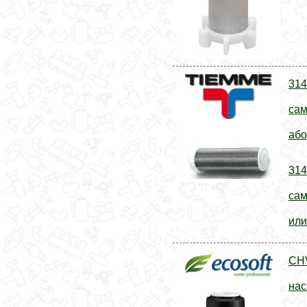
314
сам
або
314
сам
или
CHV
нас