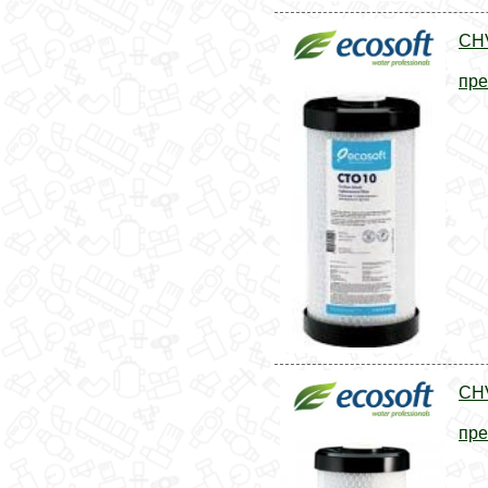
CH
пре
CH
пре