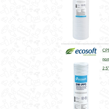
CP
пол
2,5