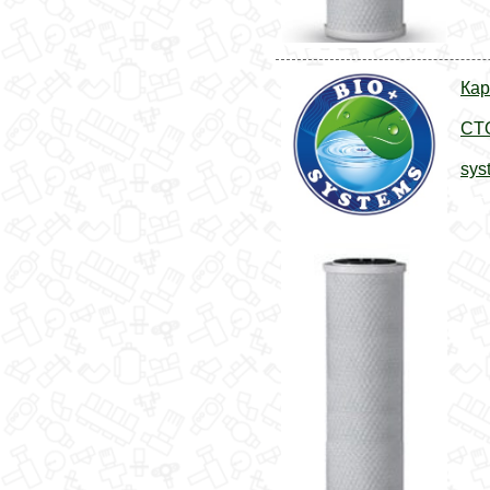
Кар
CTO
sys