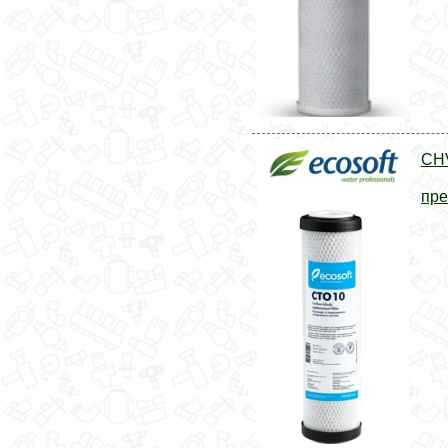
CH
пре