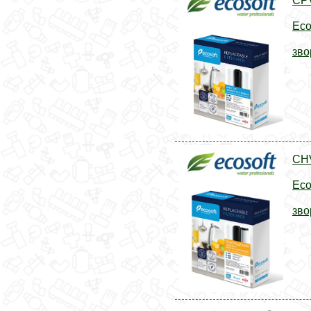
CP
Eco
зво
CHV
Eco
зво