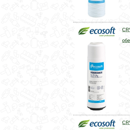
CR
обе
CR