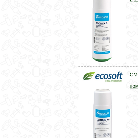
CM
пом