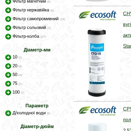
Фільтр магнітний
(4)
Фільтр нержавійка
(4)
CH
Фільтр самопромивний
(18)
вуг
Фільтр сольовий
(3)
акт
Фільтр-колба
(27)
Sta
Діаметр-мм
10
(2)
20
(4)
50
(4)
75
(2)
100
(2)
Параметр
CP
Д/холодної води
(6)
пол
Діаметр-дюйм
2,5