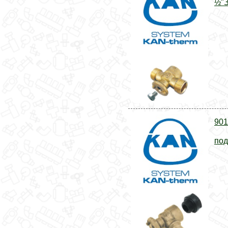
½"З
901
под