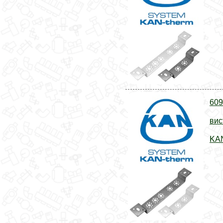
609
вис
KAN