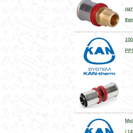
лат
the
100
PPS
Муф
/ 1