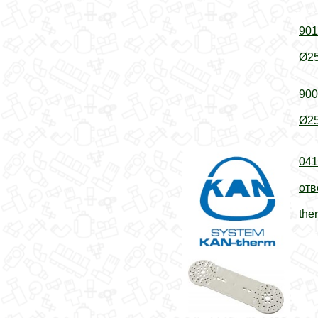
901
Ø25
900
Ø25
041
отв
the