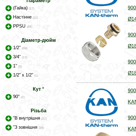
Параметр
(Гайка)
900
(17)
Настінне
(11)
Ø14
PPSU
(48)
900
Діаметр-дюйм
Ø18
1/2"
(39)
3/4"
(13)
900
1"
(3)
Ø18
1/2" x 1/2"
(1)
Кут °
900
90°
(2)
KAN
Різьба
900
"В внутрішня
(21)
"З зовнішня
(26)
KAN