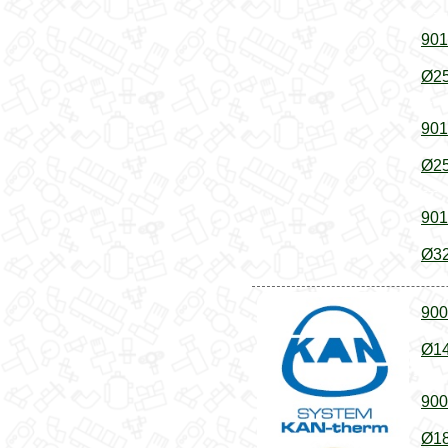
901
Ø25
901
Ø25
901
Ø32
900
Ø14
900
Ø18