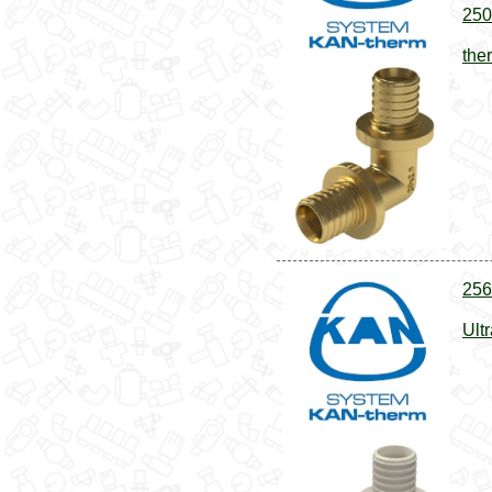
250
the
256
Ult