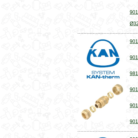
901
Ø32
901
901
981
901
901
901