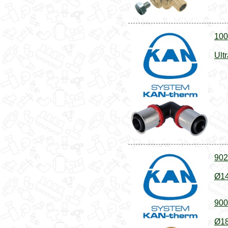
100
Ult
902
Ø14
900
Ø18