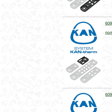
609
пол
609