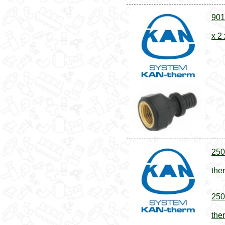
901
x 2
250
the
250
the