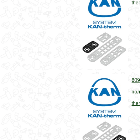
the
609
пол
the