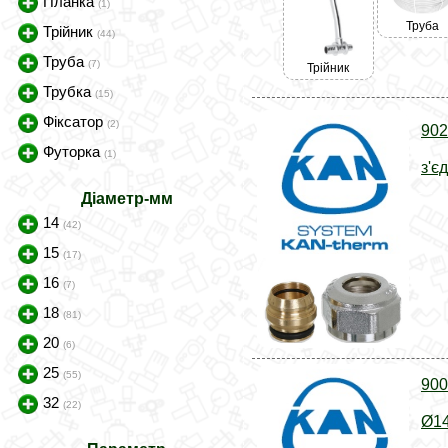
Планка
(1)
Труба
Трійник
(44)
Труба
(7)
Трійник
Трубка
(15)
Фіксатор
(2)
902
Футорка
(1)
з'є
Діаметр-мм
14
(42)
15
(17)
16
(7)
18
(81)
20
(6)
25
(55)
900
32
(22)
Ø14