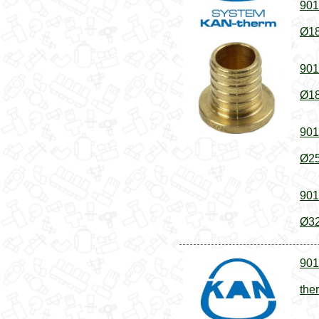
901
Ø18
901
Ø18
901
Ø25
901
Ø32
901
the