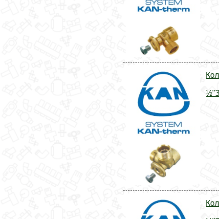
Кол
½"З
Кол