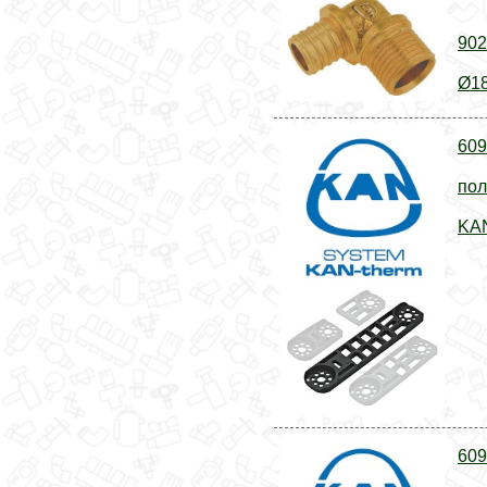
902
Ø18
609
пол
KAN
609