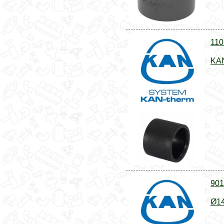
110
KAN
901
Ø14