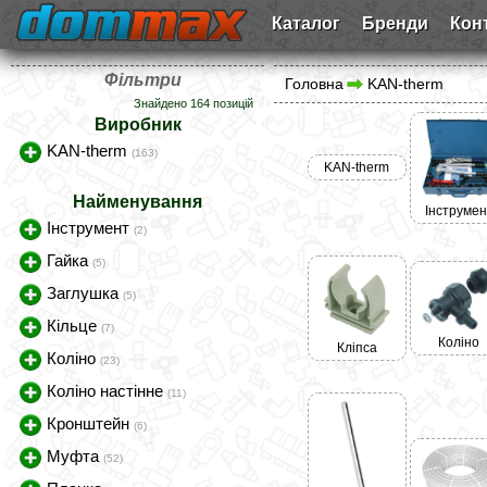
Каталог
Бренди
Кон
Фільтри
Головна
KAN-therm
Знайдено 164 позицій
Виробник
KAN-therm
(163)
KAN-therm
Найменування
Інструмен
Інструмент
(2)
Гайка
(5)
Заглушка
(5)
Кільце
(7)
Коліно
Кліпса
Коліно
(23)
Коліно настінне
(11)
Кронштейн
(6)
Муфта
(52)