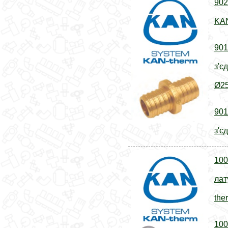
902
KAN
901
з'є
Ø25
901
з'є
100
лат
the
100