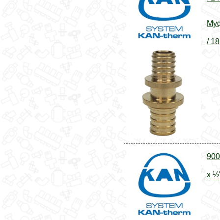
Муф
/ 18
900
x ½