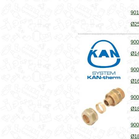
901
Ø25
900
Ø14
900
Ø16
900
Ø18
900
Ø18