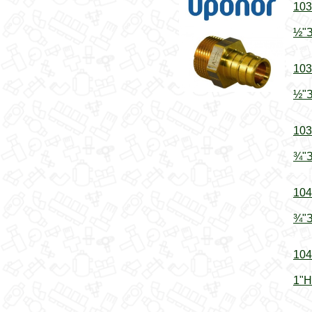
103
½"З
103
½"З
103
¾"З
104
¾"З
104
1"Н