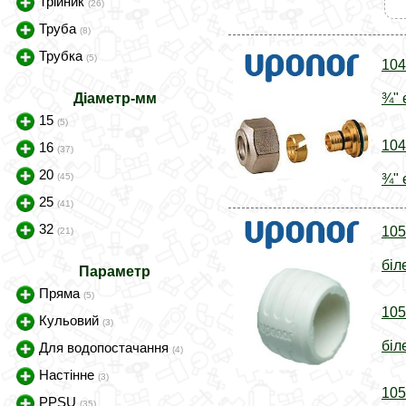
Трійник
(26)
Труба
(8)
Трубка
(5)
104
Діаметр-мм
¾" 
15
(5)
104
16
(37)
20
(45)
¾" 
25
(41)
32
105
(21)
біл
Параметр
Пряма
(5)
105
Кульовий
(3)
біл
Для водопостачання
(4)
Настінне
(3)
105
PPSU
(35)