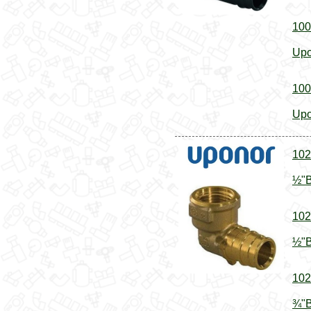
100
Upo
100
Upo
102
½"В
102
½"В
102
¾"В