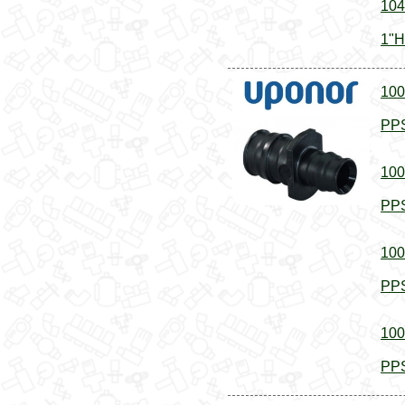
104
1"Н
100
PPS
100
PPS
100
PPS
100
PPS