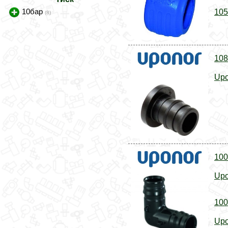
10бар
105
(8)
108
Upo
100
Upo
100
Upo