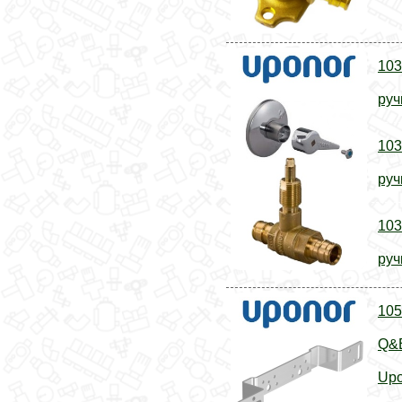
103
руч
103
руч
103
руч
105
Q&E
Upo