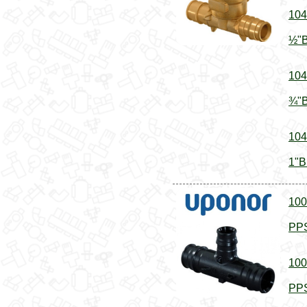
104
½"В
104
¾"В
104
1"В
100
PPS
100
PPS