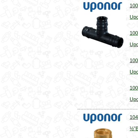
100
Upo
100
Upo
100
Upo
100
Upo
104
½"В