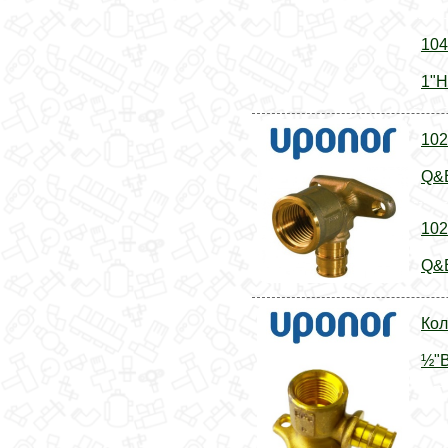
104
1"Н
102
Q&E
102
Q&E
Кол
½"В