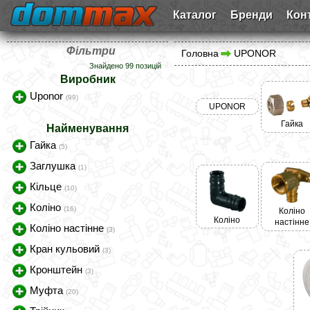
Каталог
Бренди
Кон
Фільтри
Головна
UPONOR
Знайдено 99 позицій
Виробник
Uponor
(99)
UPONOR
Гайка
Найменування
Гайка
(5)
Заглушка
(1)
Кільце
(10)
Коліно
(16)
Коліно
Коліно
настінне
Коліно настінне
(3)
Кран кульовий
(3)
Кронштейн
(3)
Муфта
(20)