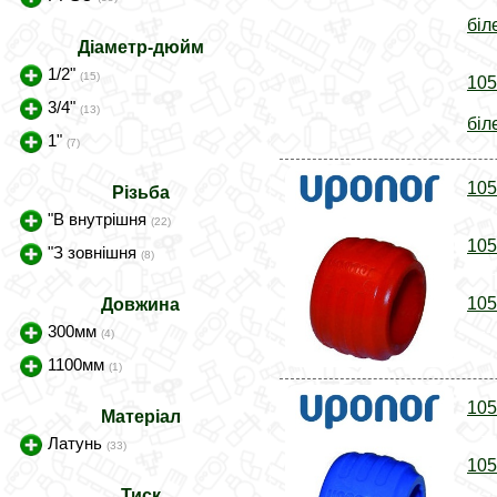
біл
Діаметр-дюйм
1/2"
(15)
105
3/4"
(13)
біл
1"
(7)
105
Різьба
"В внутрішня
(22)
105
"З зовнішня
(8)
105
Довжина
300мм
(4)
1100мм
(1)
105
Матеріал
Латунь
(33)
105
Тиск