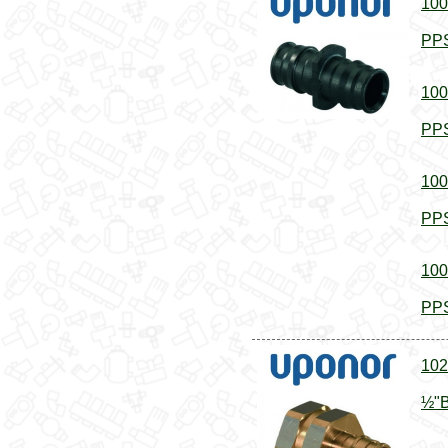
100
PPS
100
PPS
100
PPS
100
PPS
102
½"В