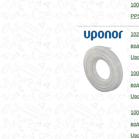
100
PPS
102
вод
Upo
100
вод
Upo
100
вод
Upo