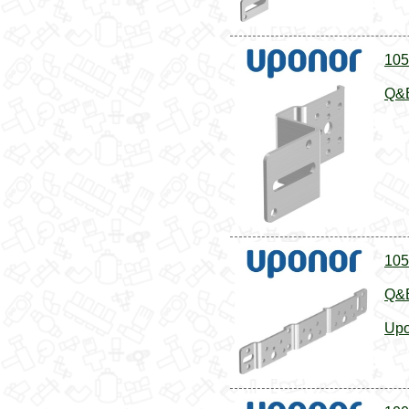
105
Q&E
105
Q&E
Upo