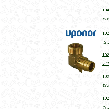
104
¾"В
102
½"З
102
½"З
102
¾"З
102
¾"З