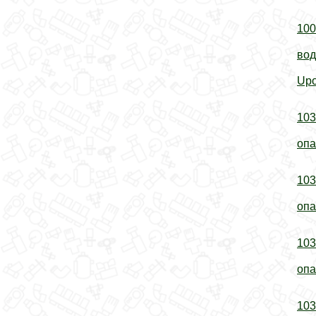
100
вод
Upo
103
опа
103
опа
103
опа
103